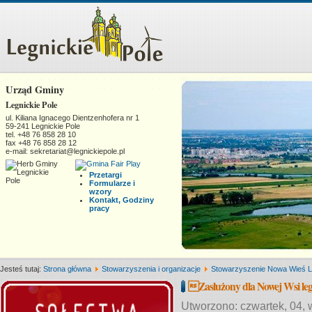
Urząd Gminy
Legnickie Pole
ul. Kiliana Ignacego Dientzenhofera nr 1
59-241 Legnickie Pole
tel. +48 76 858 28 10
fax +48 76 858 28 12
e-mail: sekretariat@legnickiepole.pl
Przetargi
Formularze i
wzory
Kontakt, Godziny
pracy
Jesteś tutaj:
Strona główna
Stowarzyszenia i organizacje
Stowarzyszenie Nowa Wieś L
Zasłużony dla Nowej Wsi le
Utworzono: czwartek, 04,