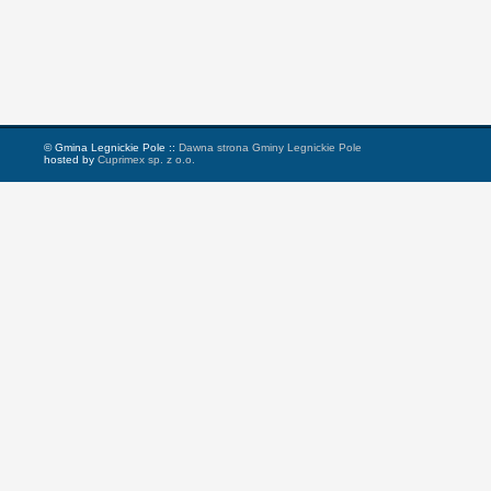
© Gmina Legnickie Pole ::
Dawna strona Gminy Legnickie Pole
hosted by
Cuprimex sp. z o.o.