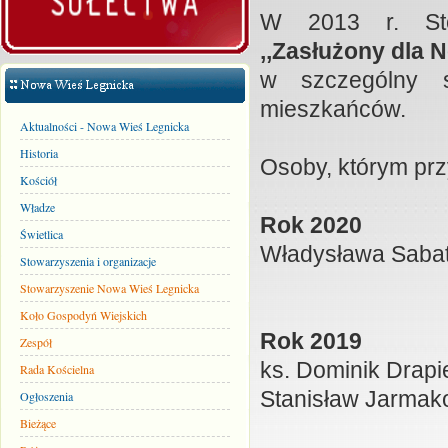
W 2013 r. Stow
,,Zasłużony dla 
w szczególny s
mieszkańców.
Aktualności - Nowa Wieś Legnicka
Historia
Osoby, którym prz
Kościół
Władze
Rok 2020
Świetlica
Władysława Saba
Stowarzyszenia i organizacje
Stowarzyszenie Nowa Wieś Legnicka
Koło Gospodyń Wiejskich
Rok 2019
Zespół
ks. Dominik Drapi
Rada Kościelna
Stanisław Jarmako
Ogłoszenia
Bieżące