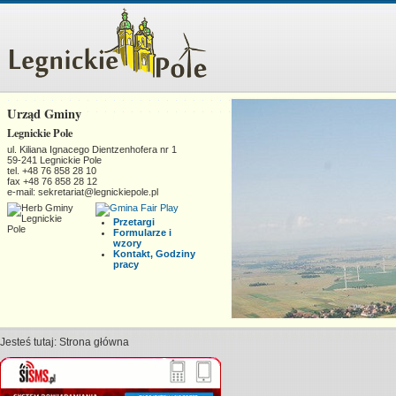
Urząd Gminy
Legnickie Pole
ul. Kiliana Ignacego Dientzenhofera nr 1
59-241 Legnickie Pole
tel. +48 76 858 28 10
fax +48 76 858 28 12
e-mail: sekretariat@legnickiepole.pl
Przetargi
Formularze i
wzory
Kontakt, Godziny
pracy
Jesteś tutaj:
Strona główna